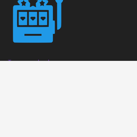
Tragamonedas de
Español (Argentina)
Los juegos de azar están prohibidos para menores de
edad y para personas con discapacidades mentales. Las
Español (Chile)
máquinas tragamonedas deben ser solo una forma sana
de divertirse y pasar un buen rato. Juega con moderación
Español (Colombia)
e invierte solo el dinero que puedes permitirte perder. Si así
no funciona para ti, no debería jugar a las máquinas
Español (México)
tragamonedas. Estos juegos de azar pueden convertirse
en una adicción problemática para ti
Español (Perú)