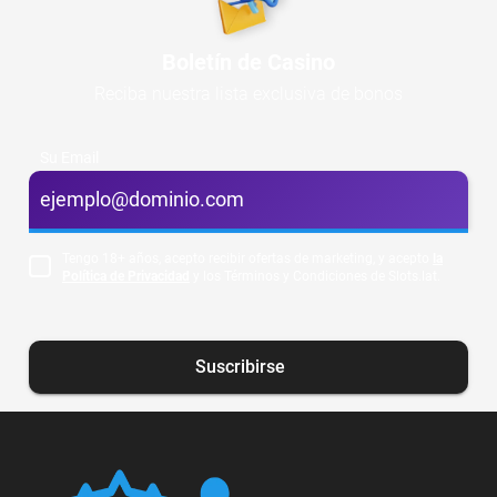
Boletín de Casino
Reciba nuestra lista exclusiva de bonos
Su Email
Tengo 18+ años, acepto recibir ofertas de marketing, y acepto
la
Política de Privacidad
y los Términos y Condiciones de Slots.lat.
Suscribirse